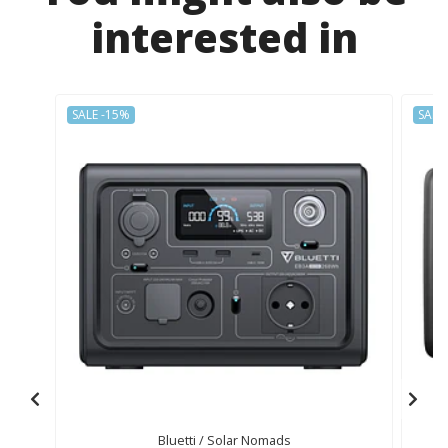
interested in
SALE -15%
SALE
Bluetti / Solar Nomads