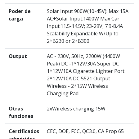
Poder de
Solar Input 900W(10-45V): Max 15A
carga
AC+Solar Input:1400W Max Car
Input:11.5-14.5V; 23-29V, 7.9-8.4A
Scalability:Expandable W/Up to
2*B230 or 2*B300
Output
AC - 230V, 50Hz, 2200W (4400W
Peak) DC -1*12V/30A Super DC
1*12V/10A Cigarette Lighter Port
2*12V/10A DC 5521 Output
Wireless - 2*15W Wireless
Charging Pad
Otras
2xWireless charging 15W
funciones
Certificados
CEC, DOE, FCC, QC3.0, CA Prop 65
adquiridos