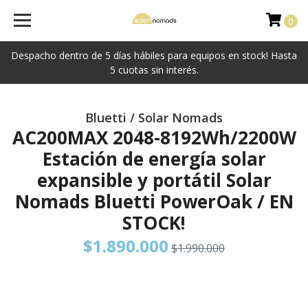
0
Despacho dentro de 5 días hábiles para equipos en stock! Hasta
5 cuotas sin interés.
Bluetti / Solar Nomads
AC200MAX 2048-8192Wh/2200W
Estación de energía solar
expansible y portátil Solar
Nomads Bluetti PowerOak / EN
STOCK!
$1.890.000
$1.990.000